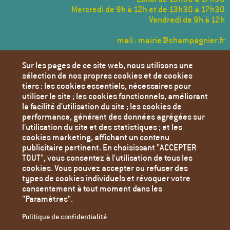
Mercredi de 9h à 12h et de 13h30 à 17h30
Vendredi de 9h à 12h
mail : mairie@champagnier.fr
Menu
Sur les pages de ce site web, nous utilisons une
Pied
sélection de nos propres cookies et de cookies
de
Annuaire des Associations
tiers : les cookies essentiels, nécessaires pour
page
utiliser le site ; les cookies fonctionnels, améliorant
Transports
la facilité d'utilisation du site ; les cookies de
Déchèteries
performance, générant des données agrégées sur
l'utilisation du site et des statistiques ; et les
Liens utiles
cookies marketing, affichant un contenu
Agenda
publicitaire pertinent. En choisissant "ACCEPTER
TOUT", vous consentez à l'utilisation de tous les
Toutes les actualités
cookies. Vous pouvez accepter ou refuser des
Contact
types de cookies individuels et révoquer votre
consentement à tout moment dans les
Mentions Légales
"Paramètres".
Politique de confidentialité
Politique de confidentialité
Paramètres des cookies