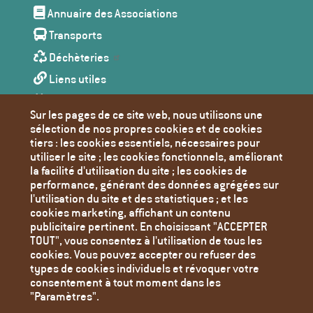
de
Annuaire des Associations
page
Transports
Déchèteries
Liens utiles
Agenda
Sur les pages de ce site web, nous utilisons une
Toutes les actualités
sélection de nos propres cookies et de cookies
tiers : les cookies essentiels, nécessaires pour
Contact
utiliser le site ; les cookies fonctionnels, améliorant
Mentions Légales
la facilité d'utilisation du site ; les cookies de
performance, générant des données agrégées sur
Politique de confidentialité
l'utilisation du site et des statistiques ; et les
Paramètres des cookies
cookies marketing, affichant un contenu
publicitaire pertinent. En choisissant "ACCEPTER
TOUT", vous consentez à l'utilisation de tous les
cookies. Vous pouvez accepter ou refuser des
types de cookies individuels et révoquer votre
consentement à tout moment dans les
"Paramètres".