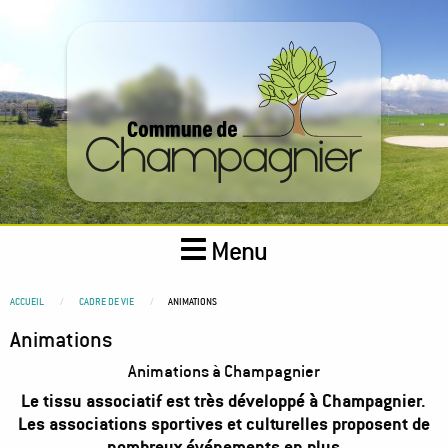
Aller
au
contenu
principal
Menu
You
ACCUEIL
CADRE DE VIE
ANIMATIONS
are
Animations
here
Animations à Champagnier
Le tissu associatif est très développé à Champagnier.
Les associations sportives et culturelles proposent de
nombreux événements en plus