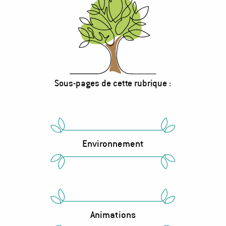
Sous-pages de cette rubrique :
Bloc
d'accès
au
sous-
Environnement
pages
Animations