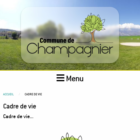
Aller
au
contenu
principal
Menu
You
ACCUEIL
CADRE DE VIE
are
Cadre de vie
here
Cadre de vie...