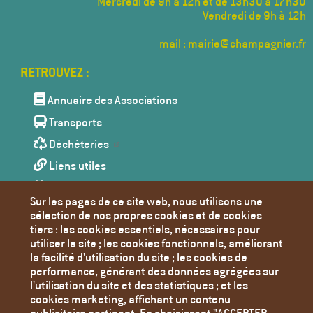
Mercredi de 9h à 12h et de 13h30 à 17h30
Vendredi de 9h à 12h
mail : mairie@champagnier.fr
Menu
Pied
de
Annuaire des Associations
page
Transports
Déchèteries
Liens utiles
Agenda
Sur les pages de ce site web, nous utilisons une
Toutes les actualités
sélection de nos propres cookies et de cookies
tiers : les cookies essentiels, nécessaires pour
Contact
utiliser le site ; les cookies fonctionnels, améliorant
Mentions Légales
la facilité d'utilisation du site ; les cookies de
performance, générant des données agrégées sur
Politique de confidentialité
l'utilisation du site et des statistiques ; et les
Paramètres des cookies
cookies marketing, affichant un contenu
publicitaire pertinent. En choisissant "ACCEPTER