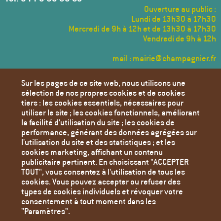
Ouverture au public :
Lundi de 13h30 à 17h30
Mercredi de 9h à 12h et de 13h30 à 17h30
Vendredi de 9h à 12h
mail : mairie@champagnier.fr
Menu
Sur les pages de ce site web, nous utilisons une
Pied
sélection de nos propres cookies et de cookies
de
Annuaire des Associations
tiers : les cookies essentiels, nécessaires pour
page
utiliser le site ; les cookies fonctionnels, améliorant
Transports
la facilité d'utilisation du site ; les cookies de
Déchèteries
performance, générant des données agrégées sur
l'utilisation du site et des statistiques ; et les
Liens utiles
cookies marketing, affichant un contenu
Agenda
publicitaire pertinent. En choisissant "ACCEPTER
TOUT", vous consentez à l'utilisation de tous les
Toutes les actualités
cookies. Vous pouvez accepter ou refuser des
Contact
types de cookies individuels et révoquer votre
consentement à tout moment dans les
Mentions Légales
"Paramètres".