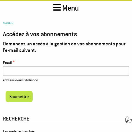
Aller
Menu
au
contenu
principal
You
ACCUEIL
are
Accédez à vos abonnements
here
Demandez un accès à la gestion de vos abonnements pour
l'e-mail suivant:
Email
Adresse e-mail d'abonné
RECHERCHE
Les mots recherchés