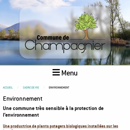
Aller
au
contenu
principal
Menu
You
ACCUEIL
CADRE DE VIE
ENVIRONNEMENT
are
Environnement
here
Une commune très sensible à la protection de
l’environnement
Une productrice de plants potagers biologiques installées sur les