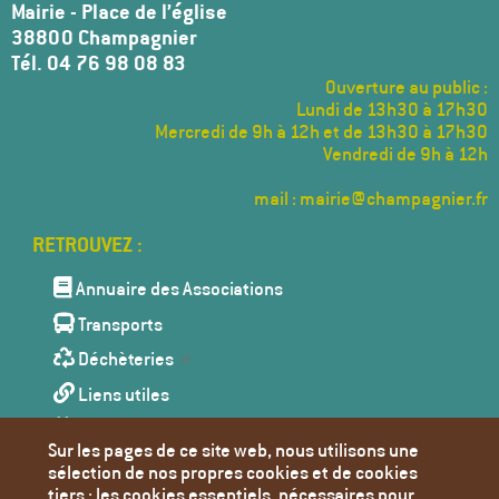
Mairie - Place de l’église
38800 Champagnier
Tél. 04 76 98 08 83
Ouverture au public :
Lundi de 13h30 à 17h30
Mercredi de 9h à 12h et de 13h30 à 17h30
Vendredi de 9h à 12h
mail : mairie@champagnier.fr
Menu
Pied
de
Annuaire des Associations
page
Transports
Déchèteries
Liens utiles
Agenda
Sur les pages de ce site web, nous utilisons une
Toutes les actualités
sélection de nos propres cookies et de cookies
tiers : les cookies essentiels, nécessaires pour
Contact