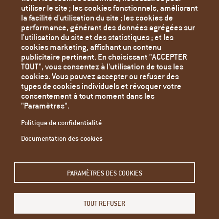
utiliser le site ; les cookies fonctionnels, améliorant
Mentions Légales
la facilité d'utilisation du site ; les cookies de
performance, générant des données agrégées sur
Politique de confidentialité
l'utilisation du site et des statistiques ; et les
Paramètres des cookies
cookies marketing, affichant un contenu
publicitaire pertinent. En choisissant "ACCEPTER
TOUT", vous consentez à l'utilisation de tous les
cookies. Vous pouvez accepter ou refuser des
types de cookies individuels et révoquer votre
consentement à tout moment dans les
"Paramètres".
Politique de confidentialité
Documentation des cookies
Email
PARAMÈTRES DES COOKIES
L'adresse e-mail de l'abonné.
TOUT REFUSER
Restez informé - abonnez-vous à notre newsletter.