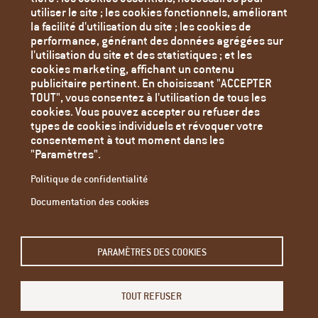
Contact
utiliser le site ; les cookies fonctionnels, améliorant
Mentions Légales
la facilité d'utilisation du site ; les cookies de
performance, générant des données agrégées sur
Politique de confidentialité
l'utilisation du site et des statistiques ; et les
Paramètres des cookies
cookies marketing, affichant un contenu
publicitaire pertinent. En choisissant "ACCEPTER
TOUT", vous consentez à l'utilisation de tous les
cookies. Vous pouvez accepter ou refuser des
types de cookies individuels et révoquer votre
consentement à tout moment dans les
"Paramètres".
Politique de confidentialité
Documentation des cookies
Email
PARAMÈTRES DES COOKIES
L'adresse e-mail de l'abonné.
TOUT REFUSER
Restez informé - abonnez-vous à notre newsletter.