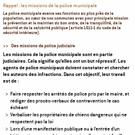
Rappel : les missions de la police municipale
La police municipale exerce ses fonctions au plus près de la
population, au cœur de nos communes avec pour principale mission
la prévention et le maintien du bon ordre, de la tranquillité, de la
sécurité et de la salubrité publique (article L511-1 du code de la
sécurité intérieure).
>>
Des missions de police judiciaire
Les missions de la police municipale sont en partie
judiciaires. Cela signifie qu’elles ont un but répressif. Les
agents de police municipaux doivent constater et chercher
les auteurs des infractions. Dans cet objectif, leur travail
est de :
Faire respecter les arrêtés de police pris par le maire, et
rédiger des procès-verbaux de contravention le cas
échéant
Verbaliser les propriétaires de chiens dangereux qui ne
respectent pas la loi
Lors d’une manifestation publique ou à l’entrée d’un