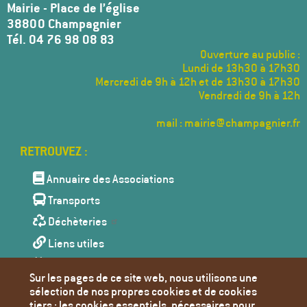
Mairie - Place de l’église
38800 Champagnier
Tél. 04 76 98 08 83
Ouverture au public :
Lundi de 13h30 à 17h30
Mercredi de 9h à 12h et de 13h30 à 17h30
Vendredi de 9h à 12h
mail : mairie@champagnier.fr
Menu
Pied
de
Annuaire des Associations
page
Transports
Déchèteries
Liens utiles
Agenda
Sur les pages de ce site web, nous utilisons une
Toutes les actualités
sélection de nos propres cookies et de cookies
tiers : les cookies essentiels, nécessaires pour