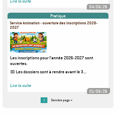
Lire la suite
04/06/26
Pratique
Service Animation - ouverture des inscriptions 2026-
2027
Image
Les inscriptions pour l’année 2026-2027 sont
ouvertes.
📅 Les dossiers sont à rendre avant le 3...
Lire la suite
01/06/26
Pagination
Page
1
Dernière
Dernière page »
courante
page