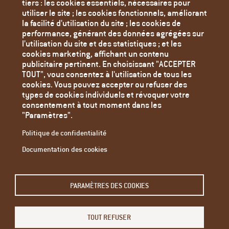
tiers : les cookies essentiels, nécessaires pour
Contact
utiliser le site ; les cookies fonctionnels, améliorant
Mentions Légales
la facilité d'utilisation du site ; les cookies de
performance, générant des données agrégées sur
Politique de confidentialité
l'utilisation du site et des statistiques ; et les
Paramètres des cookies
cookies marketing, affichant un contenu
publicitaire pertinent. En choisissant "ACCEPTER
TOUT", vous consentez à l'utilisation de tous les
cookies. Vous pouvez accepter ou refuser des
types de cookies individuels et révoquer votre
consentement à tout moment dans les
"Paramètres".
Politique de confidentialité
Documentation des cookies
Email
PARAMÈTRES DES COOKIES
L'adresse e-mail de l'abonné.
TOUT REFUSER
Restez informé - abonnez-vous à notre newsletter.