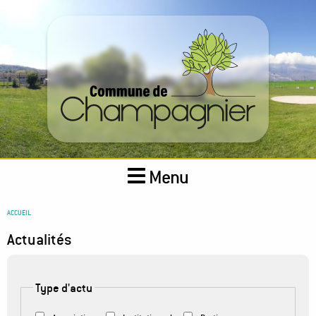
Aller
au
contenu
principal
Menu
You
ACCUEIL
are
Actualités
here
Type d'actu