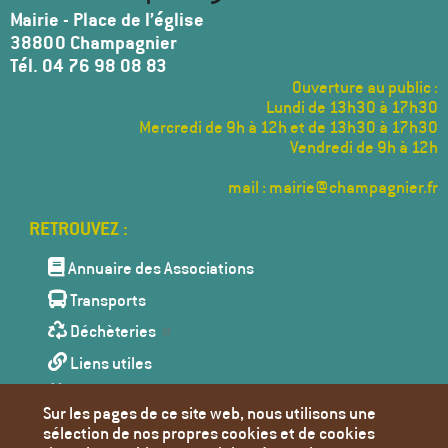
Mairie - Place de l’église
38800 Champagnier
Tél. 04 76 98 08 83
Ouverture au public :
Lundi de 13h30 à 17h30
Mercredi de 9h à 12h et de 13h30 à 17h30
Vendredi de 9h à 12h
mail : mairie@champagnier.fr
Menu
Pied
de
Annuaire des Associations
page
Transports
Déchèteries
Liens utiles
Agenda
Sur les pages de ce site web, nous utilisons une
Toutes les actualités
sélection de nos propres cookies et de cookies