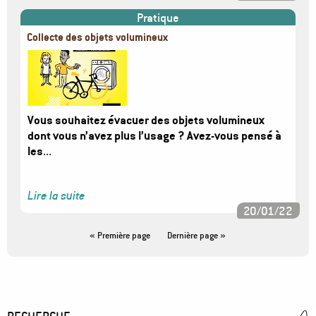
Pratique
Collecte des objets volumineux
Image
Vous souhaitez évacuer des objets volumineux
dont vous n’avez plus l’usage ? Avez-vous pensé à
les
...
Lire la suite
20/01/22
Pagination
Première
« Première page
Dernière
Dernière page »
page
page