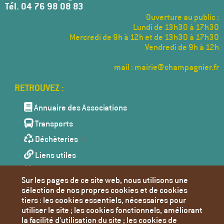
Tél. 04 76 98 08 83
Ouverture au public :
Lundi de 13h30 à 17h30
Mercredi de 9h à 12h et de 13h30 à 17h30
Vendredi de 9h à 12h
mail : mairie@champagnier.fr
Menu
Pied
de
Annuaire des Associations
page
Transports
Déchèteries
Liens utiles
Agenda
Sur les pages de ce site web, nous utilisons une
Toutes les actualités
sélection de nos propres cookies et de cookies
tiers : les cookies essentiels, nécessaires pour
Contact
utiliser le site ; les cookies fonctionnels, améliorant
Mentions Légales
la facilité d'utilisation du site ; les cookies de