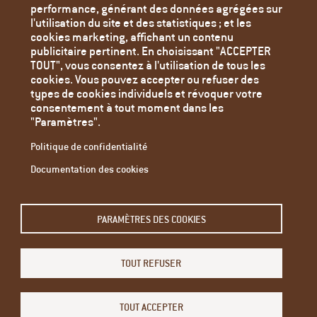
performance, générant des données agrégées sur
Politique de confidentialité
l'utilisation du site et des statistiques ; et les
Paramètres des cookies
cookies marketing, affichant un contenu
publicitaire pertinent. En choisissant "ACCEPTER
TOUT", vous consentez à l'utilisation de tous les
cookies. Vous pouvez accepter ou refuser des
types de cookies individuels et révoquer votre
consentement à tout moment dans les
"Paramètres".
Politique de confidentialité
Documentation des cookies
Email
PARAMÈTRES DES COOKIES
L'adresse e-mail de l'abonné.
TOUT REFUSER
Restez informé - abonnez-vous à notre newsletter.
Modifier son abonnement
TOUT ACCEPTER
Menu