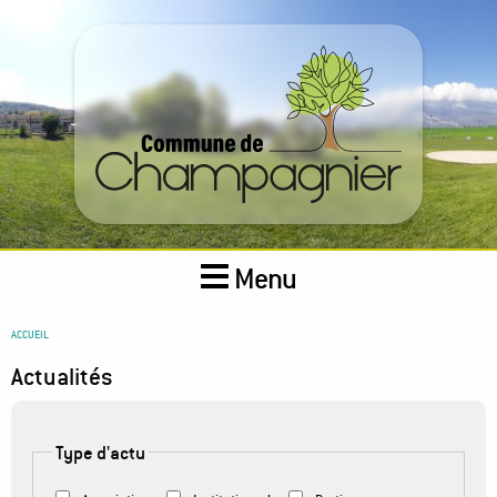
Aller
au
contenu
principal
Menu
You
ACCUEIL
are
Actualités
here
Type d'actu