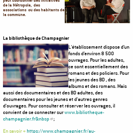
peut coordonner des initiatives
de la Métropole, des
associations ou des habitants de
la commune.
La bibliothèque de Champagnier
Image
L'établissement dispose d’un
fonds d’environ 8 500
ouvrages. Pour les adultes,
ce sont essentiellement des
romans et des policiers. Pour
les jeunes des BD , des
albums et des romans. Mais
aussi des documentaires et des BD adultes, des
documentaires pour les jeunes et d'autres genres
d'ouvrages. Pour consulter et réserver les ouvrages, il
convient de se connecter sur
www.bibliotheque-
champagnier.fr&nbsp
;
En savoir +
https://www.champagnier.fr/au-