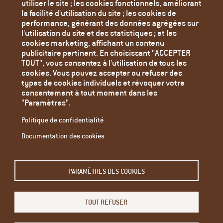
utiliser le site ; les cookies fonctionnels, améliorant
Transports
la facilité d'utilisation du site ; les cookies de
Déchèteries
performance, générant des données agrégées sur
l'utilisation du site et des statistiques ; et les
Liens utiles
cookies marketing, affichant un contenu
Agenda
publicitaire pertinent. En choisissant "ACCEPTER
TOUT", vous consentez à l'utilisation de tous les
Toutes les actualités
cookies. Vous pouvez accepter ou refuser des
Contact
types de cookies individuels et révoquer votre
consentement à tout moment dans les
Mentions Légales
"Paramètres".
Politique de confidentialité
Politique de confidentialité
Paramètres des cookies
Documentation des cookies
PARAMÈTRES DES COOKIES
TOUT REFUSER