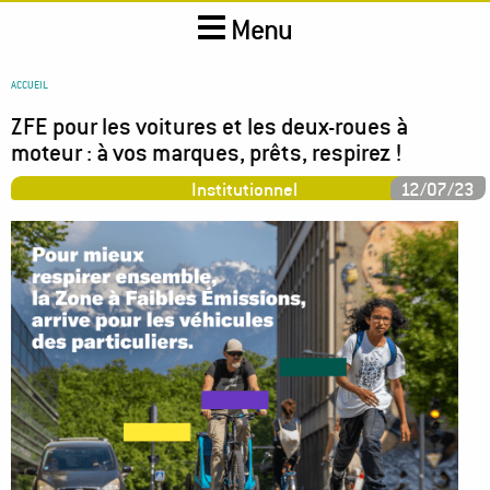
Aller
Menu
au
contenu
principal
You
ACCUEIL
are
ZFE pour les voitures et les deux-roues à
here
moteur : à vos marques, prêts, respirez !
Institutionnel
12/07/23
Image