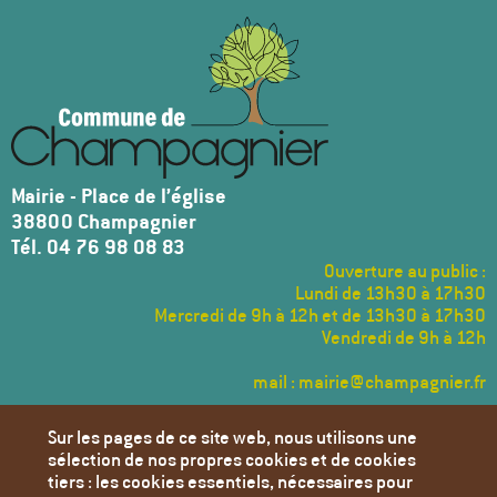
Mairie - Place de l’église
38800 Champagnier
Tél. 04 76 98 08 83
Ouverture au public :
Lundi de 13h30 à 17h30
Mercredi de 9h à 12h et de 13h30 à 17h30
Vendredi de 9h à 12h
mail : mairie@champagnier.fr
Menu
Sur les pages de ce site web, nous utilisons une
Pied
sélection de nos propres cookies et de cookies
de
Annuaire des Associations
tiers : les cookies essentiels, nécessaires pour
page