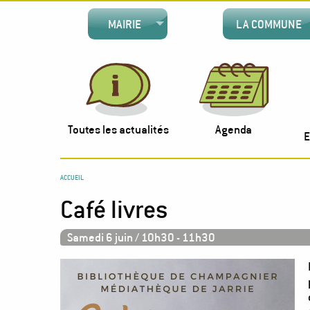
Aller
Main
au
MAIRIE
LA COMMUNE
contenu
navigation
principal
Menu
rapide
Toutes les actualités
Agenda
E
You
ACCUEIL
Café livres
are
here
Samedi 6 juin / 10h30
-
11h30
Image