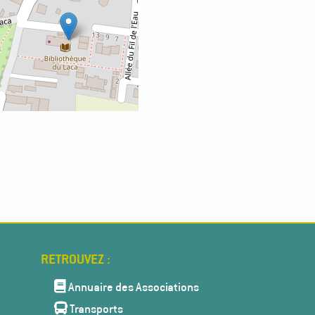
Menu
Pied
Annuaire des Associations
de
Transports