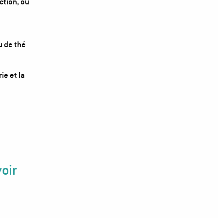
ction, ou
u de thé
e et la
voir