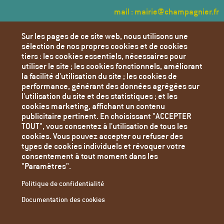
mail : mairie@champagnier.fr
Menu
Sur les pages de ce site web, nous utilisons une
Pied
sélection de nos propres cookies et de cookies
de
Annuaire des Associations
tiers : les cookies essentiels, nécessaires pour
page
utiliser le site ; les cookies fonctionnels, améliorant
Transports
la facilité d'utilisation du site ; les cookies de
Déchèteries
performance, générant des données agrégées sur
l'utilisation du site et des statistiques ; et les
Liens utiles
cookies marketing, affichant un contenu
Agenda
publicitaire pertinent. En choisissant "ACCEPTER
TOUT", vous consentez à l'utilisation de tous les
Toutes les actualités
cookies. Vous pouvez accepter ou refuser des
Contact
types de cookies individuels et révoquer votre
consentement à tout moment dans les
Mentions Légales
"Paramètres".
Politique de confidentialité
Politique de confidentialité
Paramètres des cookies
Documentation des cookies