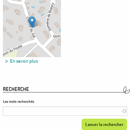
sur
En savoir plus
L'espace
des
4
vents,
RECHERCHE
chemin
du
Les mots recherchés
Gal
38800
Champagnier