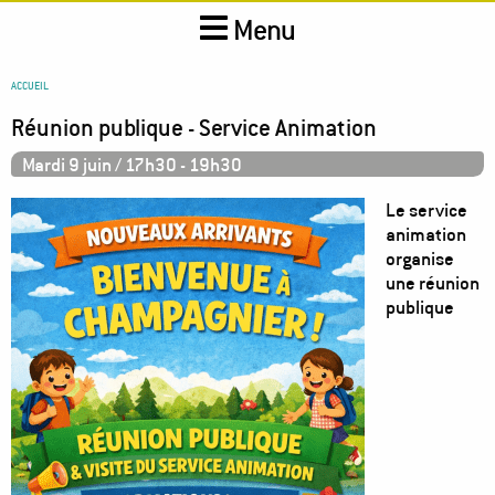
Aller
Menu
au
contenu
principal
You
ACCUEIL
are
Réunion publique - Service Animation
here
Mardi 9 juin / 17h30
-
19h30
Image
Le service
animation
organise
une réunion
publique